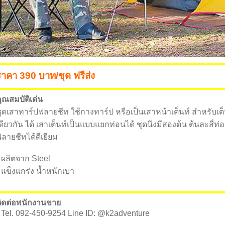
ราคา 390 บาท/ชุด ฟรีส่ง
ุณสมบัติเด่น
ุดเสาทาร์ปฟลายชีท ใช้กางทาร์ป หรือเป็นเสาหน้าเต็นท์ สำหรับเต็น
ดียวกัน ได้ เสาเต็นท์เป็นแบบแยกท่อนได้ ชุดนึงมีสองต้น ต้นละสี่ท
ลายชีทได้ดีเยียม
 ผลิตจาก Steel
 แข็งแกร่ง น้ำหนักเบา
ิดต่อพนักงานขาย
 Tel. 092-450-9254 Line ID: @k2adventure