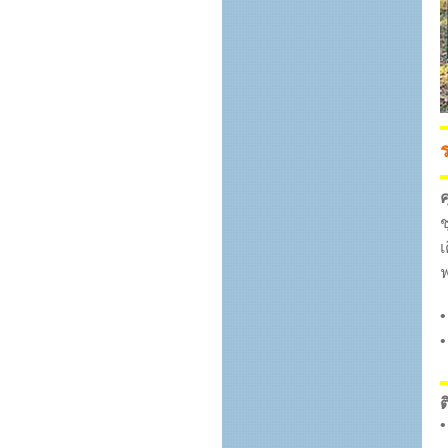
ค
ช
เ
ฟ
•
•
ต
•