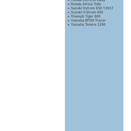
Honda CRF250 Rally
Honda Africa Twin
Suzuki Vstrom 650 Y2017
Suzuki V-Strom 650
Triumph Tiger 800
Yamaha MT09 Tracer
Yamaha Tenere 1200