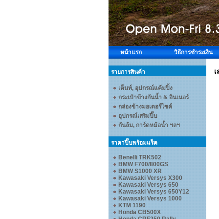
หน้าแรก
วิธีการชำระเงิน
เ
รายการสินค้า
เต็นท์, อุปกรณ์แค้มปิ้ง
กระเป๋าข้างกันน้ำ & อินเนอร์
กล่องข้างมอเตอร์ไซค์
อุปกรณ์เสริมปี๊บ
กันล้ม, การ์ดหม้อน้ำ ฯลฯ
ราคาปี๊บพร้อมแร็ค
Benelli TRK502
BMW F700/800GS
BMW S1000 XR
Kawasaki Versys X300
Kawasaki Versys 650
Kawasaki Versys 650Y12
Kawasaki Versys 1000
KTM 1190
Honda CB500X